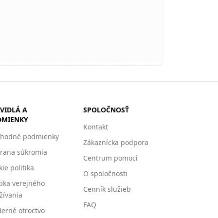
VIDLÁ A
SPOLOČNOSŤ
DMIENKY
Kontakt
hodné podmienky
Zákaznícka podpora
rana súkromia
Centrum pomoci
ie politika
O spoločnosti
tika verejného
Cenník služieb
žívania
FAQ
erné otroctvo