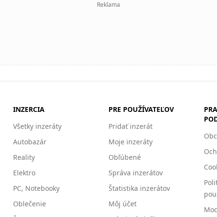
Reklama
INZERCIA
PRE POUŽÍVATEĽOV
PRA
PO
Všetky inzeráty
Pridať inzerát
Obc
Autobazár
Moje inzeráty
Och
Reality
Obľúbené
Cook
Elektro
Správa inzerátov
Poli
PC, Notebooky
Štatistika inzerátov
pou
Oblečenie
Môj účet
Mod